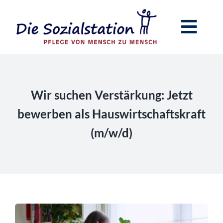
Zum
Inhalt
Toggl
springen
Navig
Home
Pflege zu Hause
Wir suchen Verstärkung: Jetzt
bewerben als Hauswirtschaftskraft
Begleitung im Alltag
(m/w/d)
Tagesbetreuung
Hilfe bei der Haushaltsführung
Kontakt & Anfahrt
Wir über uns