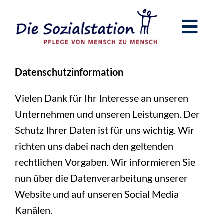
Zum
Inhalt
Toggl
springen
Navig
Home
Datenschutzinformation
Pflege zu Hause
Vielen Dank für Ihr Interesse an unseren
Unternehmen und unseren Leistungen. Der
Begleitung im Alltag
Schutz Ihrer Daten ist für uns wichtig. Wir
Tagesbetreuung
richten uns dabei nach den geltenden
rechtlichen Vorgaben. Wir informieren Sie
Hilfe bei der Haushaltsführung
nun über die Datenverarbeitung unserer
Kontakt & Anfahrt
Website und auf unseren Social Media
Kanälen.
Wir über uns