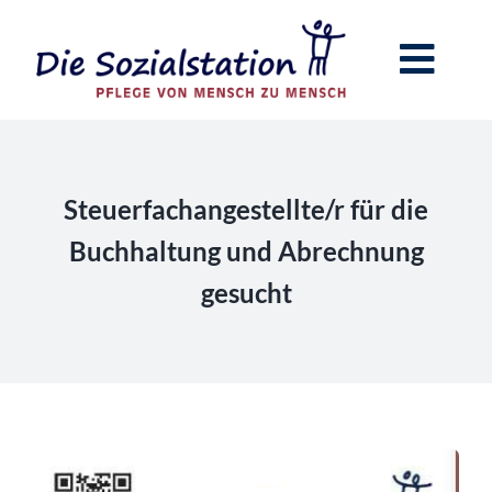
Zum
Inhalt
Toggl
springen
Navig
Home
Pflege zu Hause
Steuerfachangestellte/r für die
Buchhaltung und Abrechnung
Begleitung im Alltag
gesucht
Tagesbetreuung
Hilfe bei der Haushaltsführung
Kontakt & Anfahrt
Wir über uns